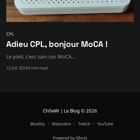
CPL
Adieu CPL, bonjour MoCA !
Le pied, c'est sain ces MoCA...
12 juil. 2023
6 min read
Ch0wW | Le Blog
© 2026
BlueSky
Mastodon
Twitch
YouTube
Powered by Ghost