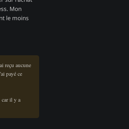
ess. Mon
ant le moins
'ai reçu aucune
ai payé ce
car il y a