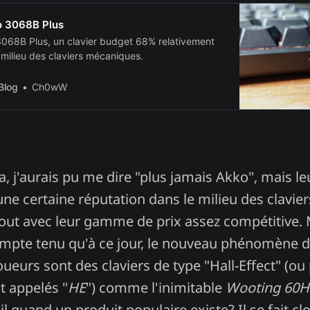
o 3068B Plus
3068B Plus, un clavier budget 68% relativement
 milieu des claviers mécaniques.
Blog
Ch0wW
, j'aurais pu me dire "plus jamais Akko", mais l
 certaine réputation dans le milieu des clavier
ut avec leur gamme de prix assez compétitive. M
ompte tenu qu'à ce jour, le nouveau phénomène 
oueurs sont des claviers de type "Hall-Effect" (ou
appelés "
HE
") comme l'inimitable
Wooting 60HE.
il quand un produit populaire existe? Il se fait cl