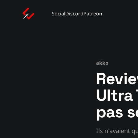
Social
Discord
Patreon
akko
Revi
Ultra
pas s
Ils n'avaient q