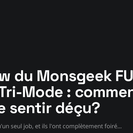
ew du Monsgeek F
 Tri-Mode : comme
e sentir déçu?
u'un seul job, et ils l'ont complètement foiré...