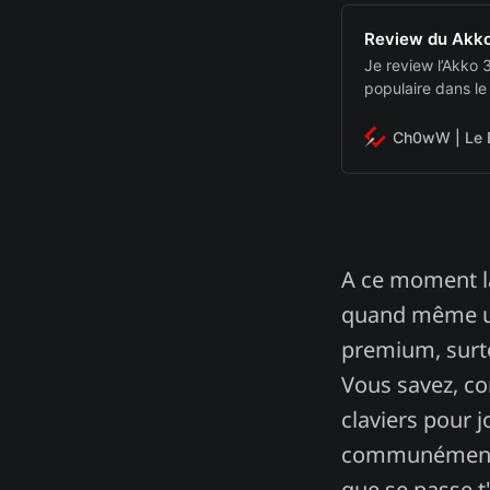
Review du Akk
Je review l’Akko 
populaire dans le
Ch0wW | Le 
A ce moment la
quand même une
premium, surto
Vous savez, c
claviers pour j
communément 
que se passe t'