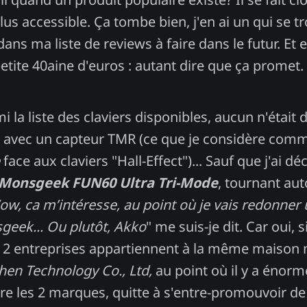
lus accessible. Ça tombe bien, j'en ai un qui se t
dans ma liste de reviews à faire dans le futur. Et e
etite 40aine d'euros : autant dire que ça promet.
i la liste des claviers disponibles, aucun n'était 
e avec un capteur TMR (ce que je considère com
face aux claviers "Hall-Effect")... Sauf que j'ai d
Monsgeek FUN60 Ultra Tri-Mode
, tournant au
w, ca m’intéresse, au point où je vais redonner
eek... Ou plutôt, Akko
" me suis-je dit. Car oui, s
s 2 entreprises appartiennent à la même maison
hen Technology Co., Ltd,
au point où il y a énor
tre les 2 marques, quitte à s'entre-promouvoir de 