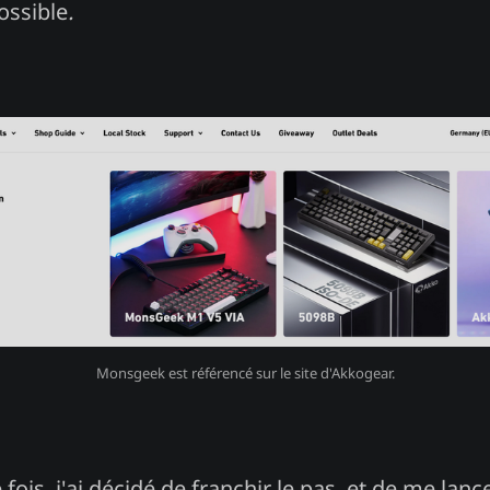
ossible
.
Monsgeek est référencé sur le site d'Akkogear.
 fois, j'ai décidé de franchir le pas, et de me lanc