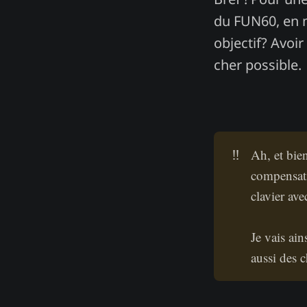
du FUN60, en m
objectif? Avoir
cher possible.
‼️
Ah, et bie
compensati
clavier av
Je vais ai
aussi des c