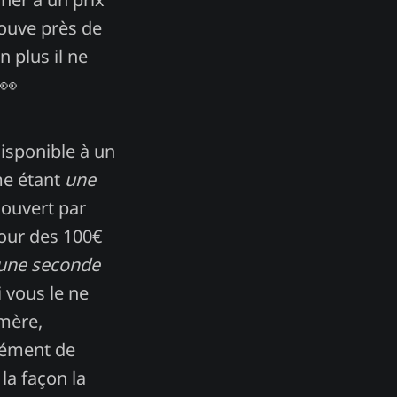
rouve près de
n plus il ne
 👀
disponible à un
me étant
une
écouvert par
tour des 100€
 une seconde
i vous le ne
 mère,
mément de
la façon la