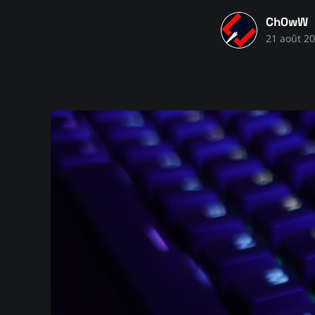
Ch0wW
21 août 2