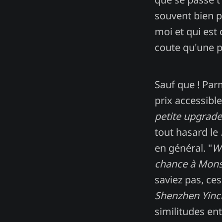
souvent bien p
moi et qui est 
coute qu'une p
Sauf que ! Parm
prix accessibl
petite upgrade
tout hasard le
en général. "
Wo
chance à Monsg
saviez pas, ce
Shenzhen Yinc
similitudes en