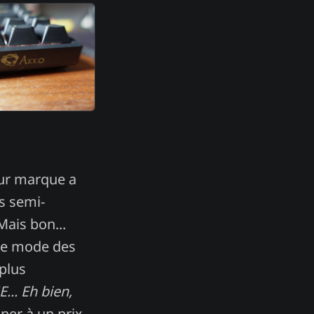
eur marque a
s semi-
ais bon...
de mode des
 plus
.. Eh bien,
oner à un prix