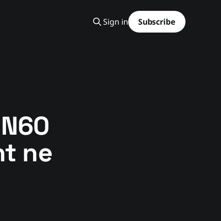
Sign in
Subscribe
UN60
nt ne