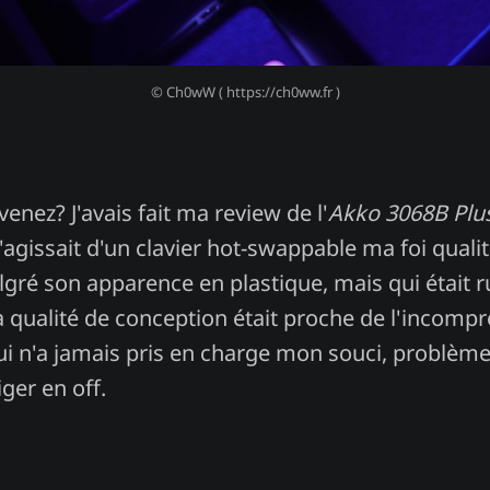
© Ch0wW ( https://ch0ww.fr )
enez? J'avais fait ma review de l'
Akko 3068B Plus 
 s'agissait d'un clavier hot-swappable ma foi qualit
gré son apparence en plastique, mais qui était r
sa qualité de conception était proche de l'incomp
i n'a jamais pris en charge mon souci, problème 
ger en off.