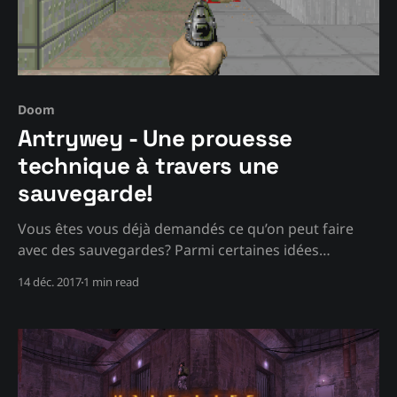
Doom
Antrywey - Une prouesse
technique à travers une
sauvegarde!
Vous êtes vous déjà demandés ce qu’on peut faire
avec des sauvegardes? Parmi certaines idées
fréquentes: débloquer du contenu directement (idée
14 déc. 2017
1 min read
flemmarde), réaliser des challenges complètement
crétins (parfait pour les speedrunners/community
contests), ou hacker son inventaire (dans les RPG).
Sauf que si on prend le concept encore plus