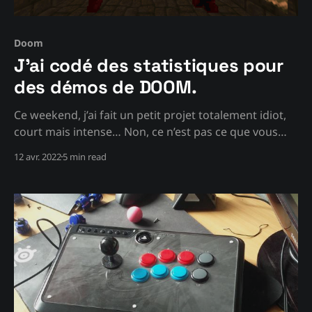
Doom
J'ai codé des statistiques pour
des démos de DOOM.
Ce weekend, j’ai fait un petit projet totalement idiot,
court mais intense… Non, ce n’est pas ce que vous
pensez, mais j’ai décidé de recompiler Doom avec une
12 avr. 2022
5 min read
fonctionnalité plutôt intéressante… L’idée En
discutant assez longuement avec un ami, on avait
voulu savoir plus de détails