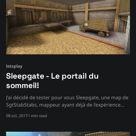
letsplay
Sleepgate - Le portail du
sommeil!
J’ai décidé de tester pour vous Sleepgate, une map de
SgtStabStabs, mappeur ayant déjà de l’expérience
dans le Build-engine (Duke Nukem 3D, Shadow
08 oct. 2017
1 min read
Warrior). Selon ses dires, elle a été réalisée en 7 jours.
A regarder le texturing, j’ai eu le sentiment que
l’auteur s’