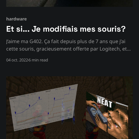
hardware
Et si... Je modifiais mes souris?
J’aime ma G402. Ça fait depuis plus de 7 ans que j’ai
cette souris, gracieusement offerte par Logitech, et
en 2 exemplaires. L’une de ces souris a été reçue
04 oct. 2022
6 min read
gratuitement suite à un défaut connu de ma
précédente souris G400 (souris que j’ai réparé et
vendu