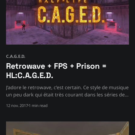
C.A.G.E.D.
Retrowave + FPS + Prison =
HL:C.A.G.E.D.
J’adore le retrowave, c’est certain. Ce style de musique
un peu dark qui était très courant dans les séries des
années 80, qui donnait de l’action, ou encore mieux,
12 nov. 2017
1 min read
donnait le ton à des course-poursuites endiablées
avec un flic déterminé à chopper le tueur pris en