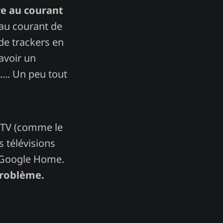
re au courant
 au courant de
de trackers en
avoir un
... Un peu tout
id TV (comme le
 télévisions
e Google Home.
problème.