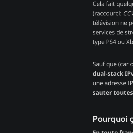
Cela fait que
(raccourci:
CC
télévision ne 
services de st
type PS4 ou Xb
Sauf que (car o
dual-stack IPv
une adresse IP
sauter toutes
Pourquoi ç
En toute fran