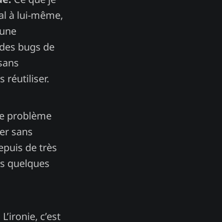
al à lui-même,
cune
 des bugs de
 sans
réutiliser.
 ce problème
ter sans
epuis de très
es quelques
’ironie, c’est