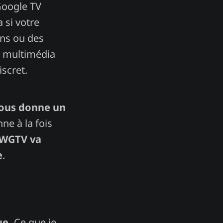
Google TV
 si votre
ons ou des
u multimédia
scret.
vous donne un
ne à la fois
CWGTV va
e
.
ue.
Ce que je