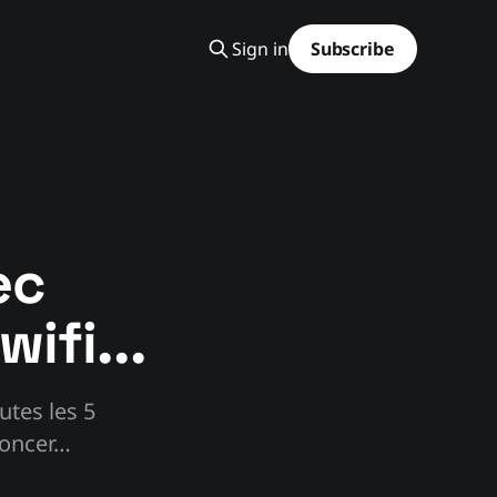
Sign in
Subscribe
ec
ifi...
tes les 5
noncer…