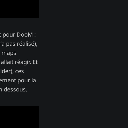
ux pour DooM :
a pas réalisé),
es maps
lait réagir. Et
lder), ces
tement pour la
en dessous.