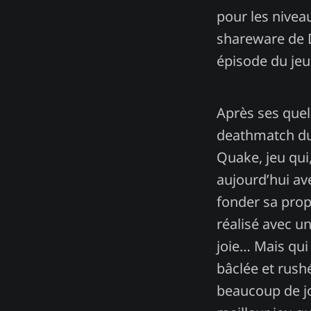
pour les niveau
shareware de 
épisode du jeu
Après ses que
deathmatch dur
Quake, jeu qui
aujourd’hui av
fonder sa prop
réalisé avec un
joie… Mais qui
bâclée et rush
beaucoup de j