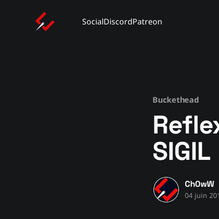
Social
Discord
Patreon
Buckethead
Refle
SIGIL
Ch0wW
04 juin 20