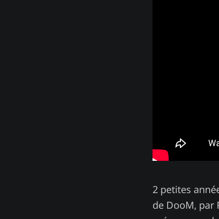
2 petites anné
de DooM, par R