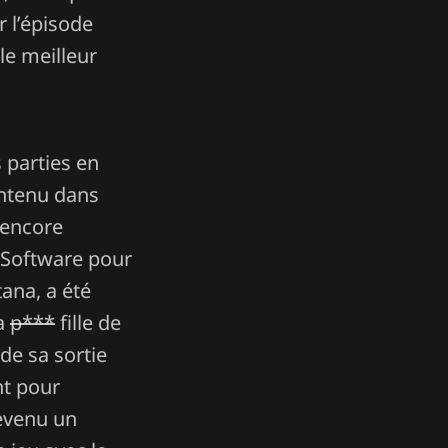
r l’épisode
e meilleur
 parties en
ontenu dans
 encore
D Software pour
ana, a été
sa
p***
fille de
de sa sortie
nt pour
evenu un