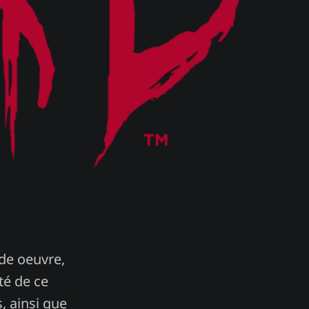
nde oeuvre,
té de ce
, ainsi que