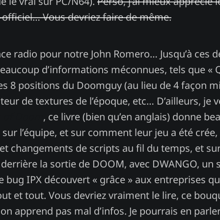
e le vrai sur PC/N64).
Perso, j’ai mieux apprécié l
-officiel… Vous devriez faire de même.
ence radio pour notre John Romero… Jusqu’à ces d
eaucoup d’informations méconnues, tels que « Q
s 8 positions du Doomguy (au lieu de 4 façon mir
teur de textures de l’époque, etc… D’ailleurs, je 
s of Doom
, ce livre (bien qu’en anglais) donne b
sur l’équipe, et sur comment leur jeu a été crée,
et changements de scripts au fil du temps, et sur
derrière la sortie de DOOM, avec DWANGO, un s
le bug IPX découvert « grâce » aux entreprises qu
out et tout. Vous devriez vraiment le lire, ce bouq
t on apprend pas mal d’infos. Je pourrais en parl