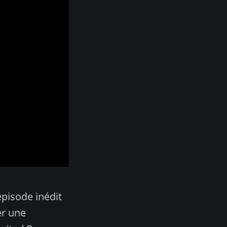
épisode inédit
er une