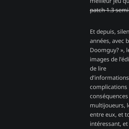
meilleur jeu qu
patch 1.3 semi
Et depuis, sil
années, avec b
Doomguy? », le
images de l’édi
de lire
Master
d’informations 
complications 
conséquences 
multijoueurs, 
entre eux, et t
intéressant, e