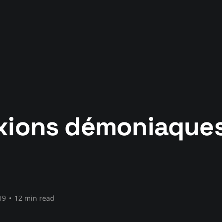
xions démoniaques
19
•
12 min read