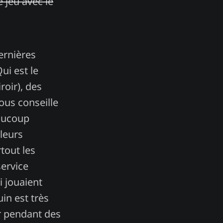
e jeu avec le
ernières
ui est le
oir), des
vous conseille
eaucoup
 leurs
tout les
ervice
i jouaient
uin est très
er pendant des